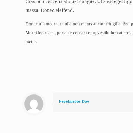
Cras in mi at felis aliquet congue. Ut a est eget lig
massa. Donec eleifend.
Donec ullamcorper nulla non metus auctor fringilla. Sed po
Morbi leo risus , porta ac consect etur, vestibulum at ero
metus.
Freelancer Dev