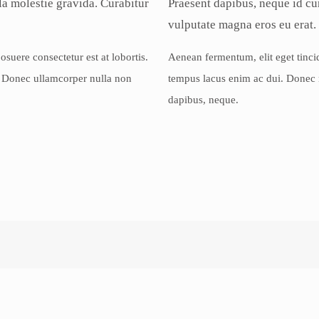
ula molestie gravida. Curabitur
Praesent dapibus, neque id cu
vulputate magna eros eu erat.
suere consectetur est at lobortis.
Aenean fermentum, elit eget tinci
s. Donec ullamcorper nulla non
tempus lacus enim ac dui. Donec no
dapibus, neque.